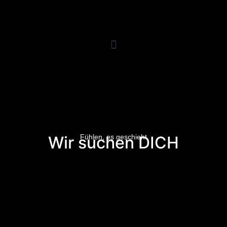
Wir suchen DICH
Fühlen, es geschieht